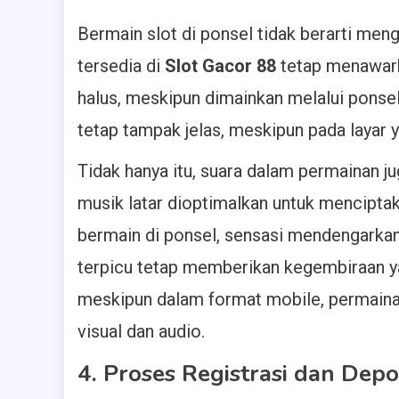
Bermain slot di ponsel tidak berarti men
tersedia di
Slot Gacor 88
tetap menawarka
halus, meskipun dimainkan melalui ponsel
tetap tampak jelas, meskipun pada layar y
Tidak hanya itu, suara dalam permainan ju
musik latar dioptimalkan untuk mencipta
bermain di ponsel, sensasi mendengarkan
terpicu tetap memberikan kegembiraan ya
meskipun dalam format mobile, permaina
visual dan audio.
4.
Proses Registrasi dan Depo