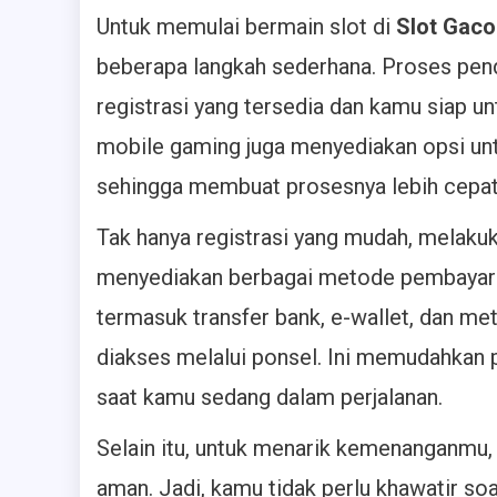
Untuk memulai bermain slot di
Slot Gaco
beberapa langkah sederhana. Proses penda
registrasi yang tersedia dan kamu siap u
mobile gaming juga menyediakan opsi un
sehingga membuat prosesnya lebih cepat
Tak hanya registrasi yang mudah, melakuk
menyediakan berbagai metode pembayaran
termasuk transfer bank, e-wallet, dan me
diakses melalui ponsel. Ini memudahkan 
saat kamu sedang dalam perjalanan.
Selain itu, untuk menarik kemenanganmu,
aman. Jadi, kamu tidak perlu khawatir s