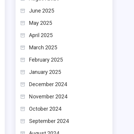
June 2025
May 2025
April 2025
March 2025
February 2025
January 2025
December 2024
November 2024
October 2024
September 2024
August 2024