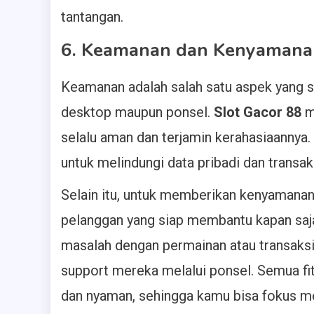
tantangan.
6.
Keamanan dan Kenyamanan
Keamanan adalah salah satu aspek yang san
desktop maupun ponsel.
Slot Gacor 88
m
selalu aman dan terjamin kerahasiaannya
untuk melindungi data pribadi dan transa
Selain itu, untuk memberikan kenyamanan
pelanggan yang siap membantu kapan saja 
masalah dengan permainan atau transaks
support mereka melalui ponsel. Semua f
dan nyaman, sehingga kamu bisa fokus me