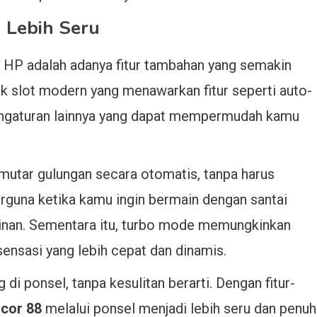
 Lebih Seru
t HP adalah adanya fitur tambahan yang semakin
 slot modern yang menawarkan fitur seperti auto-
pengaturan lainnya yang dapat mempermudah kamu
tar gulungan secara otomatis, tanpa harus
erguna ketika kamu ingin bermain dengan santai
ainan. Sementara itu, turbo mode memungkinkan
ensasi yang lebih cepat dan dinamis.
di ponsel, tanpa kesulitan berarti. Dengan fitur-
acor 88
melalui ponsel menjadi lebih seru dan penuh