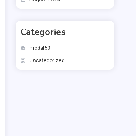
Categories
modal50
Uncategorized