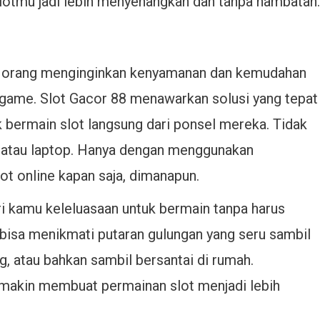
lotmu jadi lebih menyenangkan dan tanpa hambatan.
nyak orang menginginkan kenyamanan dan kemudahan
 game. Slot Gacor 88 menawarkan solusi yang tepat
ermain slot langsung dari ponsel mereka. Tidak
er atau laptop. Hanya dengan menggunakan
t online kapan saja, dimanapun.
ri kamu keleluasaan untuk bermain tanpa harus
 bisa menikmati putaran gulungan yang seru sambil
g, atau bahkan sambil bersantai di rumah.
emakin membuat permainan slot menjadi lebih