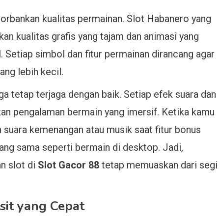
gorbankan kualitas permainan. Slot Habanero yang
n kualitas grafis yang tajam dan animasi yang
. Setiap simbol dan fitur permainan dirancang agar
ang lebih kecil.
ga tetap terjaga dengan baik. Setiap efek suara dan
kan pengalaman bermain yang imersif. Ketika kamu
 suara kemenangan atau musik saat fitur bonus
ng sama seperti bermain di desktop. Jadi,
n slot di
Slot Gacor 88
tetap memuaskan dari segi
sit yang Cepat