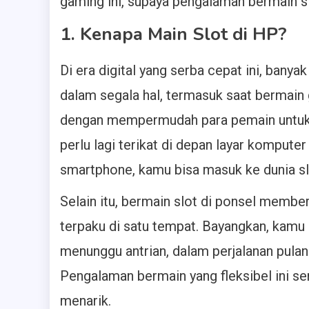
gaming ini, supaya pengalaman bermain s
1.
Kenapa Main Slot di HP?
Di era digital yang serba cepat ini, ba
dalam segala hal, termasuk saat bermain
dengan mempermudah para pemain untuk b
perlu lagi terikat di depan layar komput
smartphone, kamu bisa masuk ke dunia slo
Selain itu, bermain slot di ponsel membe
terpaku di satu tempat. Bayangkan, kamu
menunggu antrian, dalam perjalanan pulan
Pengalaman bermain yang fleksibel ini s
menarik.