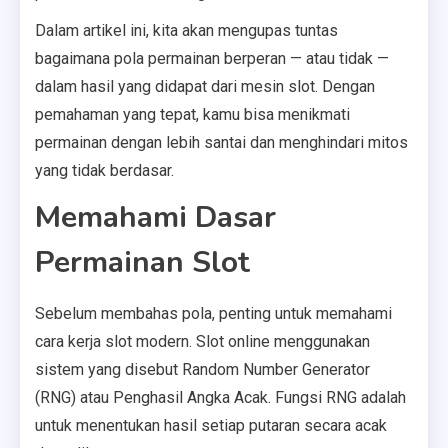
Dalam artikel ini, kita akan mengupas tuntas
bagaimana pola permainan berperan — atau tidak —
dalam hasil yang didapat dari mesin slot. Dengan
pemahaman yang tepat, kamu bisa menikmati
permainan dengan lebih santai dan menghindari mitos
yang tidak berdasar.
Memahami Dasar
Permainan Slot
Sebelum membahas pola, penting untuk memahami
cara kerja slot modern. Slot online menggunakan
sistem yang disebut Random Number Generator
(RNG) atau Penghasil Angka Acak. Fungsi RNG adalah
untuk menentukan hasil setiap putaran secara acak