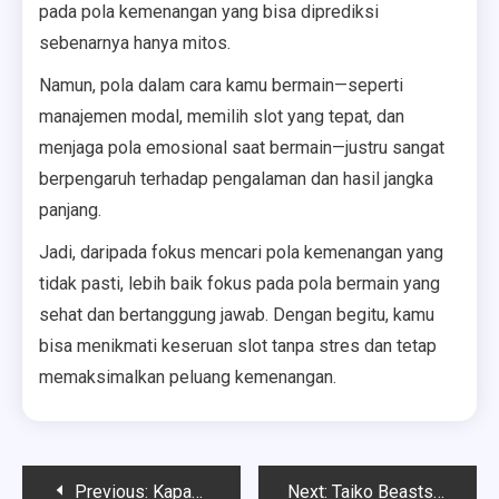
pada pola kemenangan yang bisa diprediksi
sebenarnya hanya mitos.
Namun, pola dalam cara kamu bermain—seperti
manajemen modal, memilih slot yang tepat, dan
menjaga pola emosional saat bermain—justru sangat
berpengaruh terhadap pengalaman dan hasil jangka
panjang.
Jadi, daripada fokus mencari pola kemenangan yang
tidak pasti, lebih baik fokus pada pola bermain yang
sehat dan bertanggung jawab. Dengan begitu, kamu
bisa menikmati keseruan slot tanpa stres dan tetap
memaksimalkan peluang kemenangan.
Post
Previous:
Kapan Waktu Terbaik untuk Bermain Slot Online?
Next:
Taiko Beasts Habanero: Simbol Slot Dragon dan Mitologi Jepang