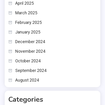
April 2025
March 2025
February 2025
January 2025
December 2024
November 2024
October 2024
September 2024
August 2024
Categories