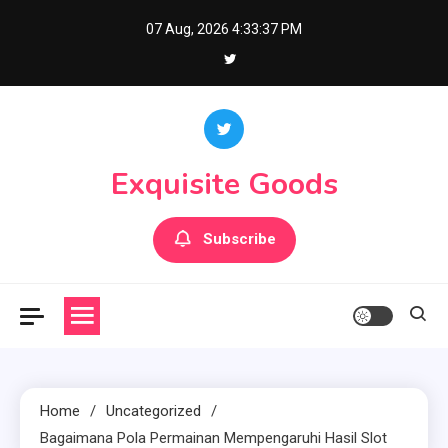
Skip
07 Aug, 2026
4:33:37 PM
to
content
Exquisite Goods
Subscribe
Home
Uncategorized
Bagaimana Pola Permainan Mempengaruhi Hasil Slot