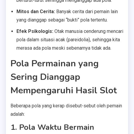
berturut-turut sehingga menganggap ada pola.
Mitos dan Cerita:
Banyak cerita dari pemain lain
yang dianggap sebagai “bukti” pola tertentu.
Efek Psikologis:
Otak manusia cenderung mencari
pola dalam situasi acak (pareidolia), sehingga kita
merasa ada pola meski sebenarnya tidak ada.
Pola Permainan yang
Sering Dianggap
Mempengaruhi Hasil Slot
Beberapa pola yang kerap disebut-sebut oleh pemain
adalah:
1. Pola Waktu Bermain