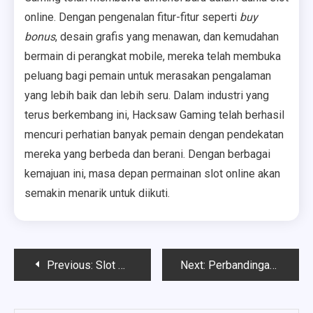
online. Dengan pengenalan fitur-fitur seperti
buy
bonus
, desain grafis yang menawan, dan kemudahan
bermain di perangkat mobile, mereka telah membuka
peluang bagi pemain untuk merasakan pengalaman
yang lebih baik dan lebih seru. Dalam industri yang
terus berkembang ini, Hacksaw Gaming telah berhasil
mencuri perhatian banyak pemain dengan pendekatan
mereka yang berbeda dan berani. Dengan berbagai
kemajuan ini, masa depan permainan slot online akan
semakin menarik untuk diikuti.
Post
Previous:
Slot Online yang Memberikan Keseruan dan Hadiah di Toto Macau
Next:
Perbandingan Slot Habanero di SBOBET dan Platform Lain
navigation