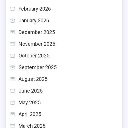
February 2026
January 2026
December 2025
November 2025
October 2025
September 2025
August 2025
June 2025
May 2025
April 2025
March 2025