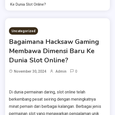
Ke Dunia Slot Online?
5 MINS READ
Uncategorized
Bagaimana Hacksaw Gaming
Membawa Dimensi Baru Ke
Dunia Slot Online?
0
November 30, 2024
Admin
Di dunia permainan daring, slot online telah
berkembang pesat seiring dengan meningkatnya
minat pemain dari berbagai kalangan. Berbagai jenis
permainan slot yang menawarkan pengalaman unik